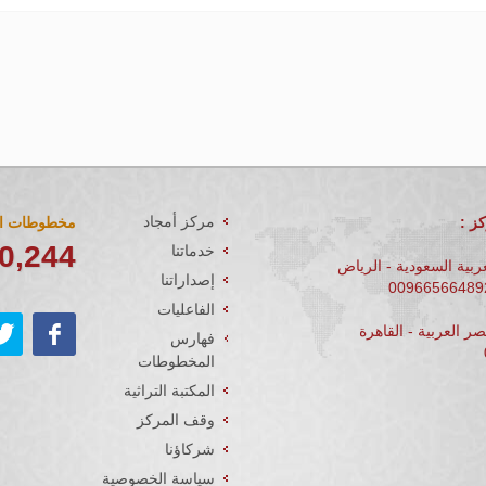
مركز أمجاد
ز :
مخطوطات ال
0,244
خدماتنا
ربية السعودية - الرياض
إصداراتنا
الفاعليات
ر العربية - القاهرة
فهارس
المخطوطات
المكتبة التراثية
وقف المركز
شركاؤنا
سياسة الخصوصية