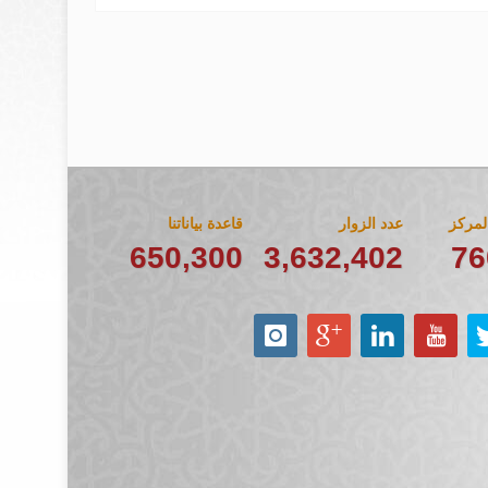
مركز
عدد الزوار
قاعدة بياناتنا
650,300
3,632,402
76