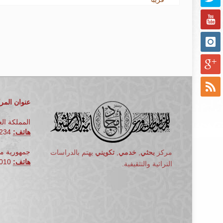
عنوان المرك
المملكة الع
هاتف:
00966566489234
جمهورية مص
مركز
بحثي
,
خدمي
,
تكويني
يهتم بالدراسات
هاتف:
010
التراثية والتثقيفية.