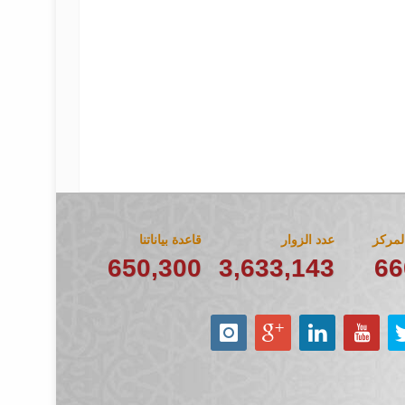
مركز
عدد الزوار
قاعدة بياناتنا
650,300
3,633,143
76