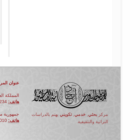
عنوان المرك
المملكة الع
هاتف:
00966566489234
جمهورية مص
مركز
بحثي
,
خدمي
,
تكويني
يهتم بالدراسات
هاتف:
010
التراثية والتثقيفية.