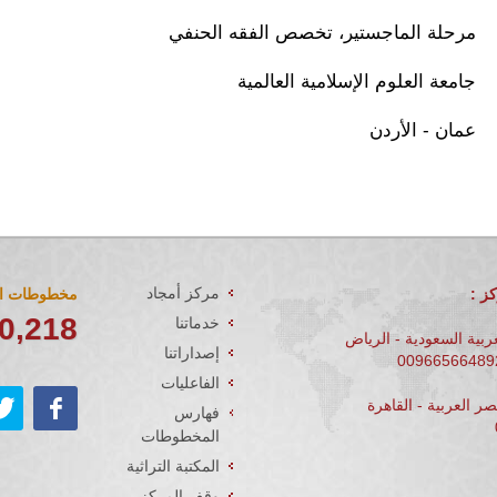
مرحلة الماجستير،
تخصص الفقه الحنفي
جامعة العلوم الإسلامية العالمية
عمان - الأردن
مركز أمجاد
ز :
مخطوطات ال
0,244
خدماتنا
ربية السعودية - الرياض
إصداراتنا
الفاعليات
ر العربية - القاهرة
فهارس
المخطوطات
المكتبة التراثية
وقف المركز